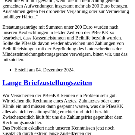
"Beihilfe wird nur gewährt, wenn die mit dem Antrag geltend
gemachten Aufwendungen insgesamt mehr als 200 Euro betragen.
Ausnahmen gelten bei drohender Verjährung oder zur Vermeidung
unbilliger Härten."
Erstattungsanträge mit Summen unter 200 Euro wurden nach
unseren Beobachtungen in letzter Zeit von der PBeaKK so
bearbeitet, dass Kassenleistungen
und
Beihilfe bezahlt wurden.
Sollte die PBeakk davon wieder abweichen und Zahlungen von
Beihilfeleistungen mit der Begründung des Unterschreitens der
Mindesteinreichungsbetragsgrenze verweigern, bitten wir, uns das
mitzuteilen.
Erstellt am
04. Dezember 2024
.
Lange Briefzustellungszeiten
Wir Versicherten der PBeaKK kennen ein Problem sehr gut:
Wir reichen die Rechnung eines Arztes, Zahnarztes oder einer
Klinik ein und müssen dann gespannt warten, was die PBeaKK
alles als nicht erstattungsfähig erachtet und nicht bezahlt.
Zwischenzeitlich läuft für uns die Zahlungsfrist gegenüber dem
Rechnungsaussteller.
Das Problem eskaliert nach unseren Kenntnissen jetzt noch
zusätzlich durch extrem lange Zustellzeiten der